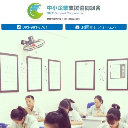
内
容
を
ス
093-981-3761
お問合せフォームへ
キ
ッ
プ